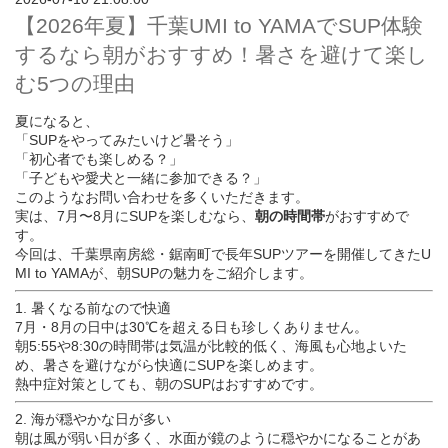
【2026年夏】千葉UMI to YAMAでSUP体験
するなら朝がおすすめ！暑さを避けて楽し
む5つの理由
夏になると、
「SUPをやってみたいけど暑そう」
「初心者でも楽しめる？」
「子どもや愛犬と一緒に参加できる？」
このようなお問い合わせを多くいただきます。
実は、7月〜8月にSUPを楽しむなら、
朝の時間帯
がおすすめで
す。
今回は、千葉県南房総・鋸南町で長年SUPツアーを開催してきたU
MI to YAMAが、朝SUPの魅力をご紹介します。
1. 暑くなる前なので快適
7月・8月の日中は30℃を超える日も珍しくありません。
朝5:55や8:30の時間帯は気温が比較的低く、海風も心地よいた
め、暑さを避けながら快適にSUPを楽しめます。
熱中症対策としても、朝のSUPはおすすめです。
2. 海が穏やかな日が多い
朝は風が弱い日が多く、水面が鏡のように穏やかになることがあ