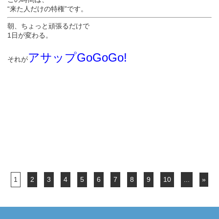
“来た人だけの特権”です。
朝、ちょっと頑張るだけで
1日が変わる。
アサップGoGoGo!
それが
1
2
3
4
5
6
7
8
9
10
...
»