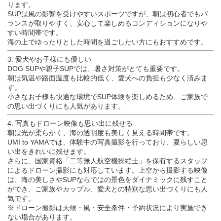
ります。
SUPは風の影響を受けやすいスポーツですが、朝は初心者でもバ
ランスが取りやすく、安心して楽しめるコンディションになりや
すい時間帯です。
海の上でゆったりとした時間を過ごしたい方にもおすすめです。
3. 愛犬やお子様にも優しい
DOG SUPや親子SUPでは、暑さ対策がとても重要です。
朝は気温や路面温度も比較的低く、愛犬への負担も少なく済みま
す。
小さなお子様も快適な環境でSUP体験を楽しめるため、ご家族で
の思い出づくりにも人気があります。
4. 写真もドローン映像も思い出に残せる
朝は光が柔らかく、海の透明度も美しく見える時間帯です。
UMI to YAMAでは、体験中の写真撮影を行っており、夏らしい思
い出をきれいに残せます。
さらに、国家資格「二等無人航空機操縦士」を保有するスタッフ
によるドローン撮影にも対応しています。上空から撮影する映像
は、海の美しさやSUPならではの景色をダイナミックに残すこと
ができ、ご家族やカップル、愛犬との特別な思い出づくりにも人
気です。
※ドローン撮影は天候・風・安全条件・予約状況により実施でき
ない場合があります。