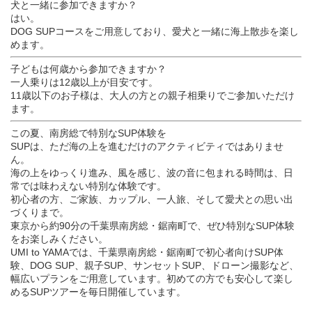
犬と一緒に参加できますか？
はい。
DOG SUPコースをご用意しており、愛犬と一緒に海上散歩を楽し
めます。
子どもは何歳から参加できますか？
一人乗りは12歳以上が目安です。
11歳以下のお子様は、大人の方との親子相乗りでご参加いただけ
ます。
この夏、南房総で特別なSUP体験を
SUPは、ただ海の上を進むだけのアクティビティではありませ
ん。
海の上をゆっくり進み、風を感じ、波の音に包まれる時間は、日
常では味わえない特別な体験です。
初心者の方、ご家族、カップル、一人旅、そして愛犬との思い出
づくりまで。
東京から約90分の千葉県南房総・鋸南町で、ぜひ特別なSUP体験
をお楽しみください。
UMI to YAMAでは、千葉県南房総・鋸南町で初心者向けSUP体
験、DOG SUP、親子SUP、サンセットSUP、ドローン撮影など、
幅広いプランをご用意しています。初めての方でも安心して楽し
めるSUPツアーを毎日開催しています。