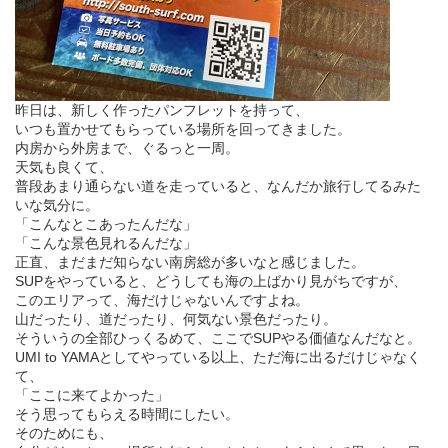
昨日は、新しく作ったパンフレットを持って、
いつも置かせてもらっている場所を回ってきました。
内房から外房まで、ぐるっと一周。
天気も良くて、
普段あまり通らない道を走っていると、なんだか旅行してるみた
いな気分に。
「こんなとこあったんだな」
「こんな景色見れるんだな」
正直、まだまだ知らない南房総が多いなと感じました。
SUPをやっていると、どうしても海の上ばかり見がちですが、
このエリアって、海だけじゃないんですよね。
山だったり、道だったり、何気ない景色だったり。
そういうの全部ひっくるめて、ここでSUPやる価値なんだなと。
UMI to YAMAとしてやっている以上、ただ海に出るだけじゃなく
て、
「ここに来てよかった」
そう思ってもらえる時間にしたい。
そのためにも、