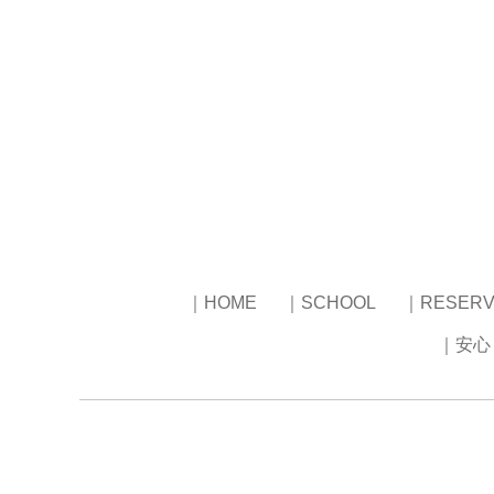
｜HOME
｜SCHOOL
｜RESERV
｜安心