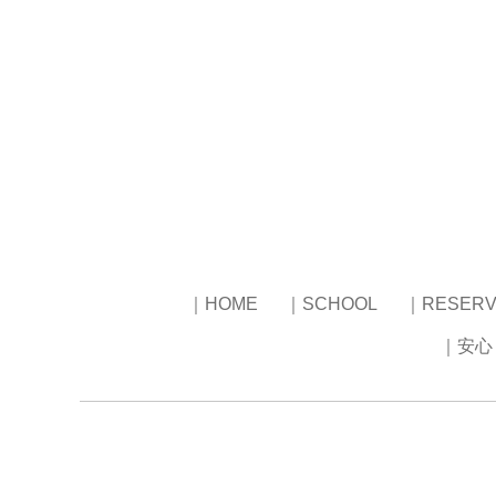
｜HOME
｜SCHOOL
｜RESERV
｜安心