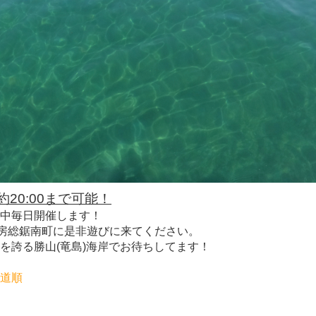
20:00まで可能！
中毎日開催します！
房総鋸南町に是非遊びに来てください。
を誇る勝山(竜島)海岸でお待ちしてます！
道順