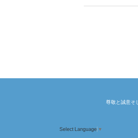
尊敬と誠意そ
Select Language
▼