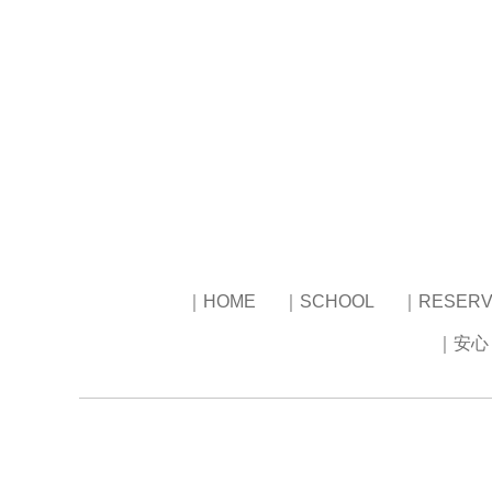
｜HOME
｜SCHOOL
｜RESERV
｜安心