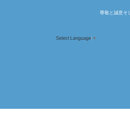
尊敬と誠意そ
Select Language
▼